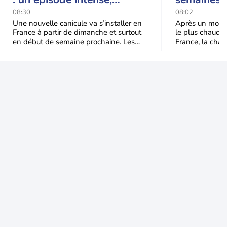
durable et étendu la
prédomina
08:30
08:02
semaine prochaine
septembr
Une nouvelle canicule va s’installer en
Après un mois 
France à partir de dimanche et surtout
le plus chaud 
en début de semaine prochaine. Les
France, la chal
températures dépasseront
dominer jusqu’à
fréquemment