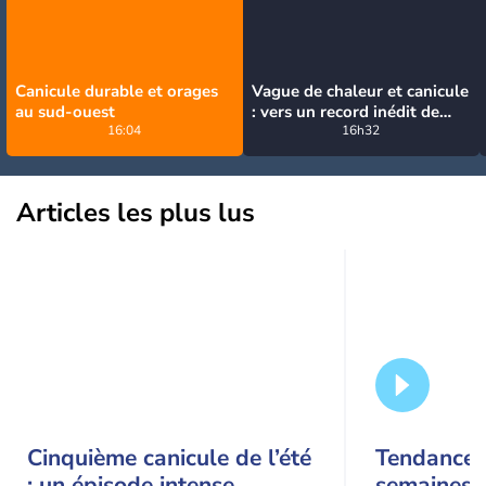
Canicule durable et orages
Vague de chaleur et canicule
au sud-ouest
: vers un record inédit de
16:04
chaleur durable en France
16h32
Articles les plus lus
Cinquième canicule de l’été
Tendance 
: un épisode intense,
semaines :