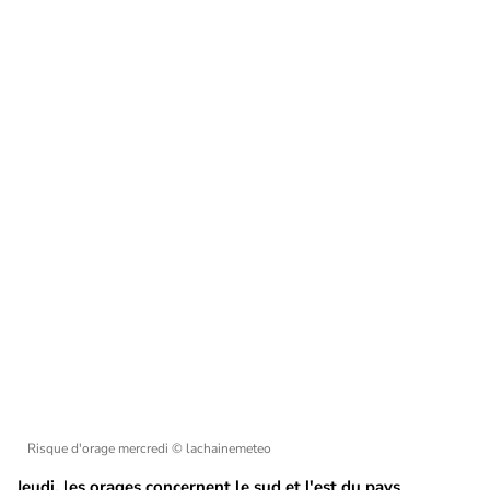
Risque d'orage mercredi
© lachainemeteo
Jeudi, les orages concernent le sud et l'est du pays