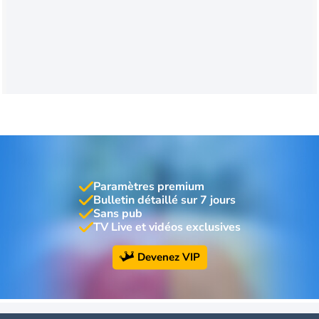
Paramètres premium
Bulletin détaillé sur 7 jours
Sans pub
TV Live et vidéos exclusives
Devenez VIP