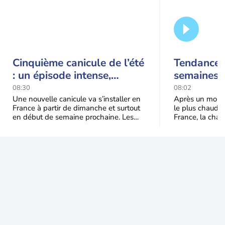
Cinquième canicule de l’été
Tendance 
: un épisode intense,
semaines :
durable et étendu la
prédomina
08:30
08:02
semaine prochaine
septembr
Une nouvelle canicule va s’installer en
Après un mois 
France à partir de dimanche et surtout
le plus chaud 
en début de semaine prochaine. Les
France, la chal
températures dépasseront
dominer jusqu’à
fréquemment