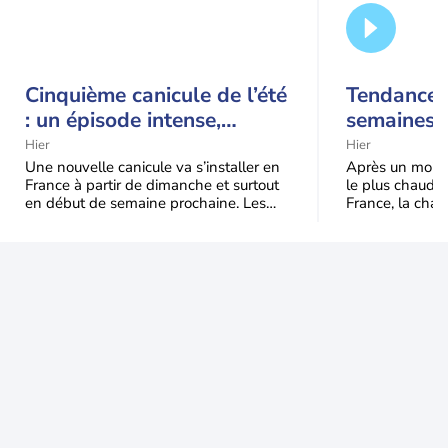
Cinquième canicule de l’été
Tendance 
: un épisode intense,
semaines :
durable et étendu la
prédomina
Hier
Hier
semaine prochaine
septembr
Une nouvelle canicule va s’installer en
Après un mois 
France à partir de dimanche et surtout
le plus chaud 
en début de semaine prochaine. Les
France, la chal
températures dépasseront
dominer jusqu’à
fréquemment