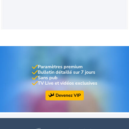
Paramètres premium
Bulletin détaillé sur 7 jours
Sans pub
TV Live et vidéos exclusives
Devenez VIP