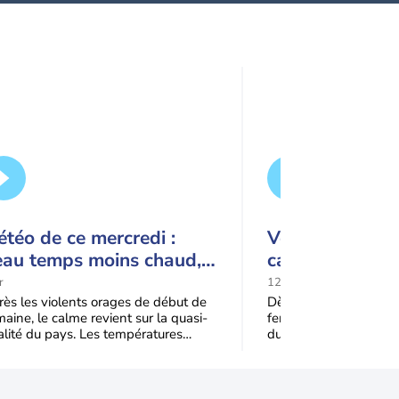
téo de ce mercredi :
Vers une cinqu
eau temps moins chaud,
canicule : pour
uelques orages en
fortes chaleurs
r
12:28
ontagne
rapidement rev
ès les violents orages de début de
Dès ce week-end, les 
aine, le calme revient sur la quasi-
feront leur retour sur
France
alité du pays. Les températures
du pays. La mise en p
iennent plus agréables, sauf près
anticyclone sur l'Euro
la