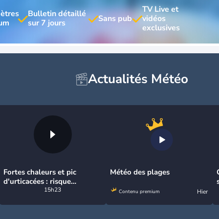
TV Live et 
ètres 
Bulletin détaillé 
vidéos 
Actualités Météo
Fortes chaleurs et pic
Météo des plages
d'urticacées : risque
allergique maximal sur la
15h23
Hier
Contenu premium
moitié nord ce vendredi