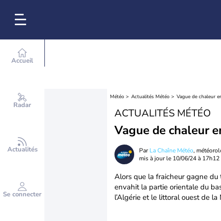
Accueil
Météo
Actualités Météo
Vague de chaleur e
Radar
ACTUALITÉS MÉTÉO
Vague de chaleur e
Actualités
Par
La Chaîne Météo
, météoro
mis à jour le
10/06/24 à 17h12
Alors que la fraicheur gagne du 
envahit la partie orientale du b
Se connecter
l’Algérie et le littoral ouest de la