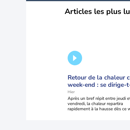
Articles les plus l
Retour de la chaleur 
week-end : se dirige-t
vers une cinquième v
Hier
de chaleur en France 
Après un bref répit entre jeudi e
vendredi, la chaleur repartira
rapidement à la hausse dès ce 
end sous l’effet d’une remontée d
très