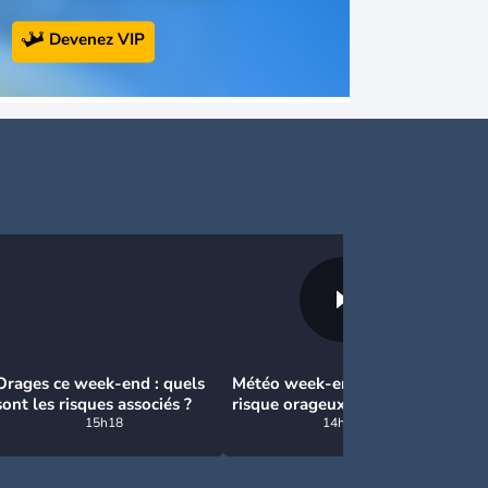
Devenez VIP
Orages ce week-end : quels
Météo week-end : chaleur,
Ve
sont les risques associés ?
risque orageux dimanche
: 
15h18
14h48
ch
re