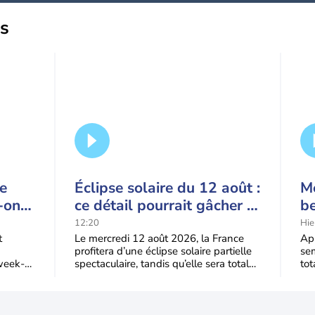
us
ce
Éclipse solaire du 12 août :
Mé
-on
ce détail pourrait gâcher le
b
ague
spectacle
q
12:20
Hie
?
m
t
Le mercredi 12 août 2026, la France
Apr
profitera d’une éclipse solaire partielle
sem
week-
spectaculaire, tandis qu’elle sera totale
tot
’air
dans une partie du nord de
dev
de 