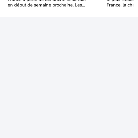
en début de semaine prochaine. Les
France, la chal
températures dépasseront
dominer jusqu’à
fréquemment