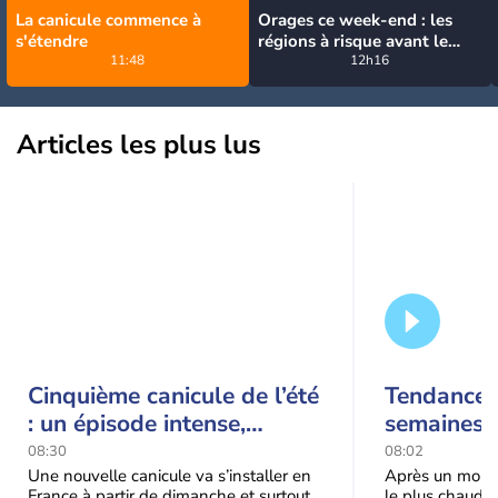
La canicule commence à
Orages ce week-end : les
s'étendre
régions à risque avant le
11:48
retour de la canicule
12h16
Articles les plus lus
Cinquième canicule de l’été
Tendance 
: un épisode intense,
semaines :
durable et étendu la
prédomina
08:30
08:02
semaine prochaine
septembr
Une nouvelle canicule va s’installer en
Après un mois 
France à partir de dimanche et surtout
le plus chaud 