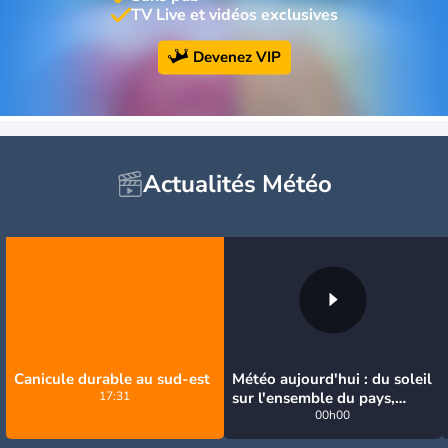
TV Live et vidéos exclusives
Devenez VIP
Actualités Météo
Canicule durable au sud-est
Météo aujourd'hui : du soleil
17:31
sur l'ensemble du pays,
jusqu'à 40°C au sud-est
00h00