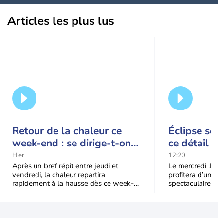
Articles les plus lus
Retour de la chaleur ce
Éclipse so
week-end : se dirige-t-on
ce détail 
vers une cinquième vague
spectacle
Hier
12:20
de chaleur en France ?
Après un bref répit entre jeudi et
Le mercredi 12
vendredi, la chaleur repartira
profitera d’une 
rapidement à la hausse dès ce week-
spectaculaire, t
end sous l’effet d’une remontée d’air
dans une parti
très