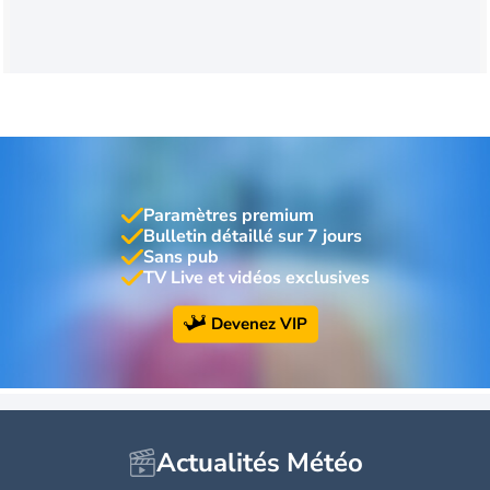
Paramètres premium
Bulletin détaillé sur 7 jours
Sans pub
TV Live et vidéos exclusives
Devenez VIP
Actualités Météo