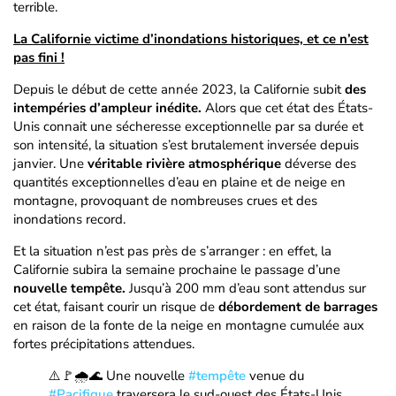
terrible.
La Californie victime d’inondations historiques, et ce n’est
pas fini !
Depuis le début de cette année 2023, la Californie subit
des
intempéries d’ampleur inédite.
Alors que cet état des États-
Unis connait une sécheresse exceptionnelle par sa durée et
son intensité, la situation s’est brutalement inversée depuis
janvier. Une
véritable rivière atmosphérique
déverse des
quantités exceptionnelles d’eau en plaine et de neige en
montagne, provoquant de nombreuses crues et des
inondations record.
Et la situation n’est pas près de s’arranger : en effet, la
Californie subira la semaine prochaine le passage d’une
nouvelle tempête.
Jusqu’à 200 mm d’eau sont attendus sur
cet état, faisant courir un risque de
débordement de barrages
en raison de la fonte de la neige en montagne cumulée aux
fortes précipitations attendues.
⚠️🚩🌧️🌊 Une nouvelle
#tempête
venue du
#Pacifique
traversera le sud-ouest des États-Unis