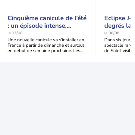
Cinquième canicule de l’été
Eclipse J-
: un épisode intense,
degrés la 
durable et étendu la
t-elle chu
le 07/08
le 06/08
semaine prochaine
l'éclipse 
Une nouvelle canicule va s’installer en
Dans six jours, l
France à partir de dimanche et surtout
spectacle rare 
en début de semaine prochaine. Les
de Soleil visibl
températures dépasseront
Jusqu'à 99,5 % 
fréquemment