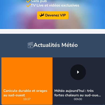
Sans pub
TV Live et vidéos exclusives
Devenez VIP
Actualités Météo
Canicule durable et orages
Météo aujourd'hui : très
au sud-ouest
fortes chaleurs au sud-ouest
19:37
avant des orages, jusqu'à
00h00
39°C