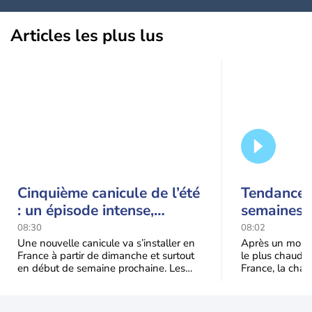
Articles les plus lus
Cinquième canicule de l’été
Tendance 
: un épisode intense,
semaines :
durable et étendu la
prédomina
08:30
08:02
semaine prochaine
septembr
Une nouvelle canicule va s’installer en
Après un mois 
France à partir de dimanche et surtout
le plus chaud 
en début de semaine prochaine. Les
France, la chal
températures dépasseront
dominer jusqu’à
fréquemment