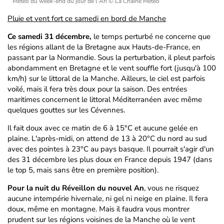
Météo du week-end du jour de l'An
© La Chaîne Météo
Pluie et vent fort ce samedi en bord de Manche
Ce samedi 31 décembre,
le temps perturbé ne concerne que
les régions allant de la Bretagne aux Hauts-de-France, en
passant par la Normandie. Sous la perturbation, il pleut parfois
abondamment en Bretagne et le vent souffle fort (jusqu'à 100
km/h) sur le littoral de la Manche. Ailleurs, le ciel est parfois
voilé, mais il fera très doux pour la saison. Des entrées
maritimes concernent le littoral Méditerranéen avec même
quelques gouttes sur les Cévennes.
Il fait doux avec ce matin de 6 à 15°C et aucune gelée en
plaine. L'après-midi, on attend de 13 à 20°C du nord au sud
avec des pointes à 23°C au pays basque. Il pourrait s'agir d'un
des 31 décembre les plus doux en France depuis 1947 (dans
le top 5, mais sans être en première position).
Pour la nuit du Réveillon du nouvel An
, vous ne risquez
aucune intempérie hivernale, ni gel ni neige en plaine. Il fera
doux, même en montagne. Mais il faudra vous montrer
prudent sur les régions voisines de la Manche où le vent