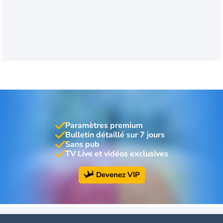
Paramètres premium
Bulletin détaillé sur 7 jours
Sans pub
TV Live et vidéos exclusives
Devenez VIP