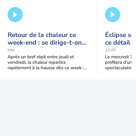
Retour de la chaleur ce
Éclipse so
week-end : se dirige-t-on
ce détail 
vers une cinquième vague
spectacle
Hier
12:20
de chaleur en France ?
Après un bref répit entre jeudi et
Le mercredi 12
vendredi, la chaleur repartira
profitera d’une 
rapidement à la hausse dès ce week-
spectaculaire, t
end sous l’effet d’une remontée d’air
dans une parti
très