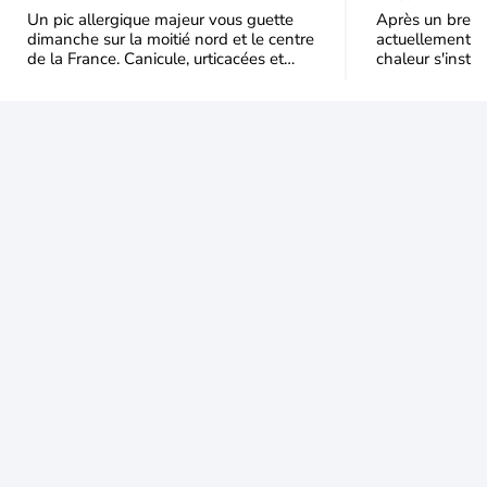
nord
Un pic allergique majeur vous guette
Après un bref ré
dimanche sur la moitié nord et le centre
actuellement, 
de la France. Canicule, urticacées et
chaleur s'instal
ambroisie saturent l'air avant l'arrivée
Étendue et dura
une grande