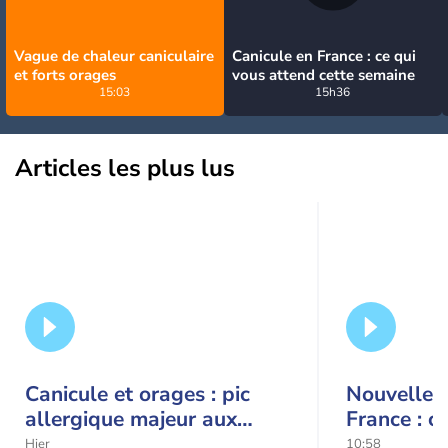
Vague de chaleur caniculaire
Canicule en France : ce qui
et forts orages
vous attend cette semaine
15:03
15h36
Articles les plus lus
Canicule et orages : pic
Nouvelle c
allergique majeur aux
France : c
urticacées sur la moitié
Hier
10:58