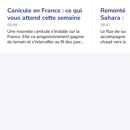
Canicule en France : ce qui
Remontée 
vous attend cette semaine
Sahara : l
ce week-e
08:48
08:47
Une nouvelle canicule s’installe sur la
Le flux de sud 
France. Elle va progressivement gagner
accompagne la 
du terrain et s’intensifier au fil des jours.
chaud vers la 
Voici ce qu’il faut retenir
transporte éga
minérales