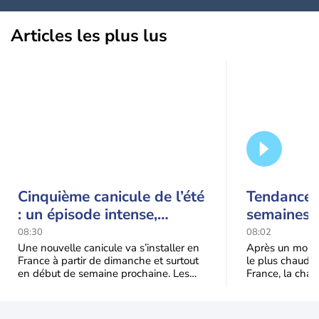
Articles les plus lus
Cinquième canicule de l’été
Tendance 
: un épisode intense,
semaines :
durable et étendu la
prédomina
08:30
08:02
semaine prochaine
septembr
Une nouvelle canicule va s’installer en
Après un mois 
France à partir de dimanche et surtout
le plus chaud 
en début de semaine prochaine. Les
France, la chal
températures dépasseront
dominer jusqu’à
fréquemment