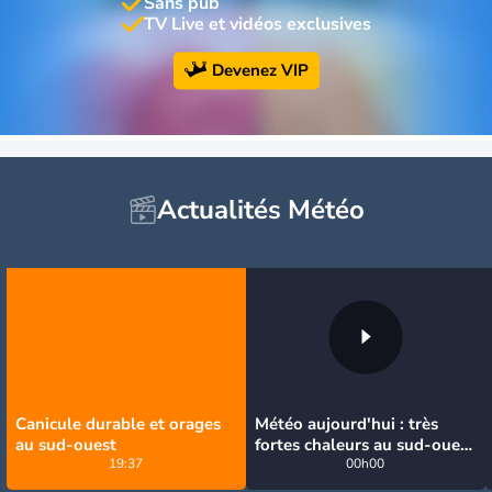
Sans pub
TV Live et vidéos exclusives
Devenez VIP
Actualités Météo
Canicule durable et orages
Météo aujourd'hui : très
au sud-ouest
fortes chaleurs au sud-ouest
19:37
avant des orages, jusqu'à
00h00
39°C