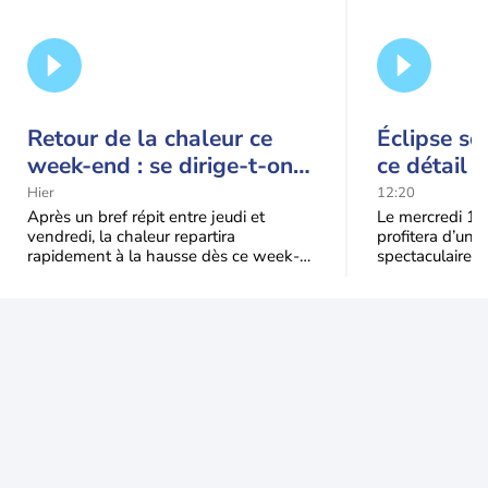
Retour de la chaleur ce
Éclipse so
week-end : se dirige-t-on
ce détail 
vers une cinquième vague
spectacle
Hier
12:20
de chaleur en France ?
Après un bref répit entre jeudi et
Le mercredi 12
vendredi, la chaleur repartira
profitera d’une 
rapidement à la hausse dès ce week-
spectaculaire, t
end sous l’effet d’une remontée d’air
dans une parti
très