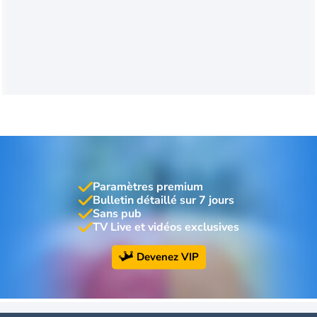
Paramètres premium
Bulletin détaillé sur 7 jours
Sans pub
TV Live et vidéos exclusives
Devenez VIP