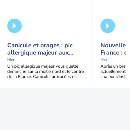
Canicule et orages : pic
Nouvelle c
allergique majeur aux
France : c
urticacées sur la moitié
Hier
Hier
nord
Un pic allergique majeur vous guette
Après un bref ré
dimanche sur la moitié nord et le centre
actuellement, 
de la France. Canicule, urticacées et
chaleur s'instal
ambroisie saturent l'air avant l'arrivée
Étendue et dura
une grande