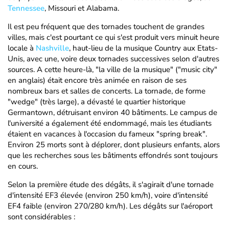
Tennessee
, Missouri et Alabama.
Il est peu fréquent que des tornades touchent de grandes
villes, mais c'est pourtant ce qui s'est produit vers minuit heure
locale à
Nashville
, haut-lieu de la musique Country aux Etats-
Unis, avec une, voire deux tornades successives selon d'autres
sources. A cette heure-là, "la ville de la musique" ("music city"
en anglais) était encore très animée en raison de ses
nombreux bars et salles de concerts. La tornade, de forme
"wedge" (très large), a dévasté le quartier historique
Germantown, détruisant environ 40 bâtiments. Le campus de
l'université a également été endommagé, mais les étudiants
étaient en vacances à l'occasion du fameux "spring break".
Environ 25 morts sont à déplorer, dont plusieurs enfants, alors
que les recherches sous les bâtiments effondrés sont toujours
en cours.
Selon la première étude des dégâts, il s'agirait d'une tornade
d'intensité EF3 élevée (environ 250 km/h), voire d'intensité
EF4 faible (environ 270/280 km/h). Les dégâts sur l'aéroport
sont considérables :