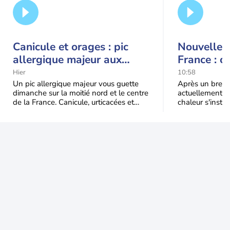
Canicule et orages : pic
Nouvelle c
allergique majeur aux
France : c
urticacées sur la moitié
Hier
10:58
nord
Un pic allergique majeur vous guette
Après un bref ré
dimanche sur la moitié nord et le centre
actuellement, 
de la France. Canicule, urticacées et
chaleur s'instal
ambroisie saturent l'air avant l'arrivée
Étendue et dura
une grande