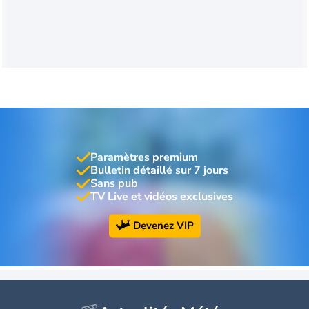
Paramètres premium
Bulletin détaillé sur 7 jours
Sans pub
TV Live et vidéos exclusives
Devenez VIP