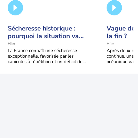
Sécheresse historique :
Vague de c
pourquoi la situation va
la fin ?
encore s'aggraver jusqu'à
Hier
Hier
la mi-août
La France connaît une sécheresse
Après deux moi
exceptionnelle, favorisée par les
continue, une m
canicules à répétition et un déficit de
océanique va e
pluie très marqué depuis la fin du
Le recul sera p