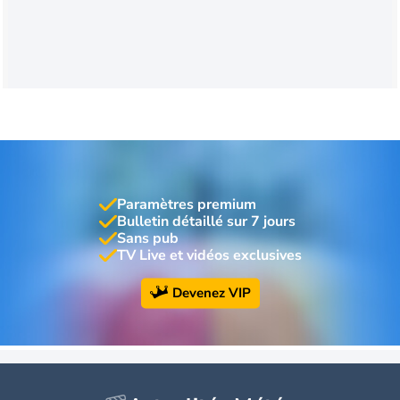
Paramètres premium
Bulletin détaillé sur 7 jours
Sans pub
TV Live et vidéos exclusives
Devenez VIP