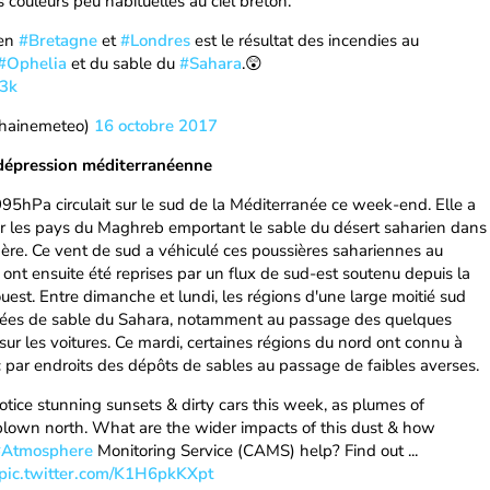
 couleurs peu habituelles au ciel breton.
 en
#Bretagne
et
#Londres
est le résultat des incendies au
#Ophelia
et du sable du
#Sahara
.😲
73k
chainemeteo)
16 octobre 2017
 dépression méditerranéenne
95hPa circulait sur le sud de la Méditerranée ce week-end. Elle a
ur les pays du Maghreb emportant le sable du désert saharien dans
ère. Ce vent de sud a véhiculé ces poussières sahariennes au
 ont ensuite été reprises par un flux de sud-est soutenu depuis la
ouest. Entre dimanche et lundi, les régions d'une large moitié sud
bées de sable du Sahara, notamment au passage des quelques
ur les voitures. Ce mardi, certaines régions du nord ont connu à
ec par endroits des dépôts de sables au passage de faibles averses.
tice stunning sunsets & dirty cars this week, as plumes of
blown north. What are the wider impacts of this dust & how
#Atmosphere
Monitoring Service (CAMS) help? Find out ...
pic.twitter.com/K1H6pkKXpt