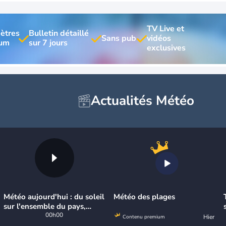
TV Live et 
ètres 
Bulletin détaillé 
vidéos 
Actualités Météo
Météo aujourd'hui : du soleil
Météo des plages
sur l'ensemble du pays,
jusqu'à 40°C au sud-est
00h00
Hier
Contenu premium