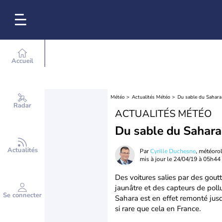
Accueil
Météo
Actualités Météo
Du sable du Sahara
Radar
ACTUALITÉS MÉTÉO
Du sable du Sahara
Actualités
Par
Cyrille Duchesne
, météoro
mis à jour le
24/04/19 à 05h44
Des voitures salies par des goutt
jaunâtre et des capteurs de pollu
Se connecter
Sahara est en effet remonté ju
si rare que cela en France.