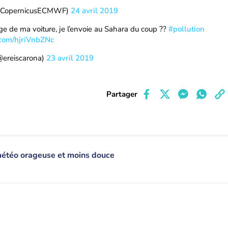
@CopernicusECMWF)
24 avril 2019
ge de ma voiture, je l’envoie au Sahara du coup ??
#pollution
.com/hjriVnbZNc
@ereiscarona)
23 avril 2019
Partager
météo orageuse et moins douce