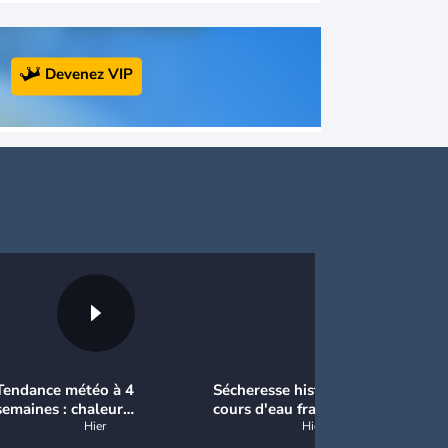
Devenez VIP
Tendance météo à 4
Sécheresse historique : les
Ci
semaines : chaleur
cours d'eau français
un
prédominante jusqu'en
Hier
atteignent un niveau
Hier
et
septembre
critique
pr