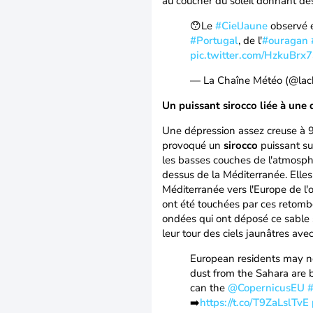
au coucher du soleil donnant des
😯Le
#CielJaune
observé
#Portugal
, de l'
#ouragan
pic.twitter.com/HzkuBrx
— La Chaîne Météo (@la
Un puissant sirocco liée à une
Une dépression assez creuse à 9
provoqué un
sirocco
puissant s
les basses couches de l'atmosph
dessus de la Méditerranée. Elles
Méditerranée vers l'Europe de l'
ont été touchées par ces retom
ondées qui ont déposé ce sable s
leur tour des ciels jaunâtres av
European residents may no
dust from the Sahara are 
can the
@CopernicusEU
➡️
https://t.co/T9ZaLslTvE