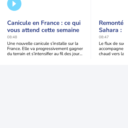
Canicule en France : ce qui
Remontée 
vous attend cette semaine
Sahara : l
ce week-e
08:48
08:47
Une nouvelle canicule s’installe sur la
Le flux de sud 
France. Elle va progressivement gagner
accompagne la 
du terrain et s’intensifier au fil des jours.
chaud vers la 
Voici ce qu’il faut retenir
transporte éga
minérales