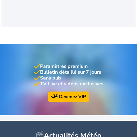
Paramètres premium
Bulletin détaillé sur 7 jours
Sans pub
TV Live et vidéos exclusives
Devenez VIP
Actualités Météo