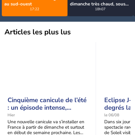
au sud-ouest
dimanche très chaud, sous
17:22
la menace de quelques
18h07
orages
Articles les plus lus
Cinquième canicule de l’été
Eclipse J-
: un épisode intense,
degrés la 
durable et étendu la
t-elle chu
Hier
le 06/08
semaine prochaine
l'éclipse 
Une nouvelle canicule va s’installer en
Dans six jours, l
France à partir de dimanche et surtout
spectacle rare 
en début de semaine prochaine. Les
de Soleil visibl