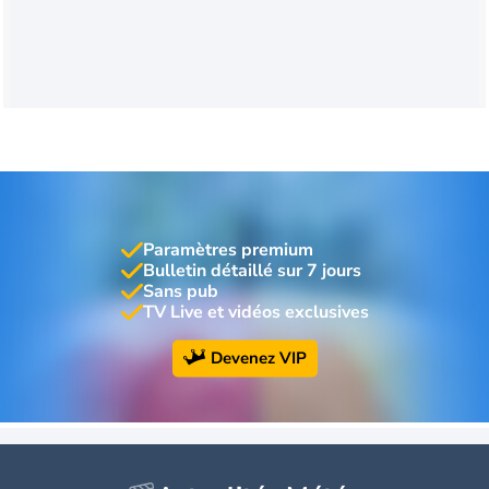
Paramètres premium
Bulletin détaillé sur 7 jours
Sans pub
TV Live et vidéos exclusives
Devenez VIP