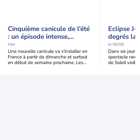
Cinquième canicule de l’été
Eclipse J-
: un épisode intense,
degrés la 
durable et étendu la
t-elle chu
Hier
le 06/08
semaine prochaine
l'éclipse 
Une nouvelle canicule va s’installer en
Dans six jours, l
France à partir de dimanche et surtout
spectacle rare 
en début de semaine prochaine. Les
de Soleil visibl
températures dépasseront
Jusqu'à 99,5 % 
fréquemment