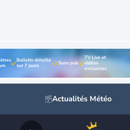
TV Live et 
ètres 
Bulletin détaillé 
vidéos 
Actualités Météo