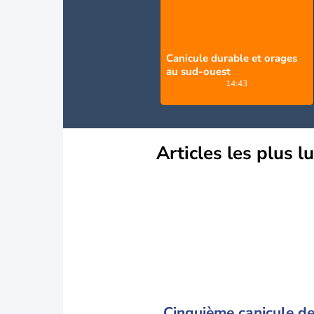
Canicule durable et orages
au sud-ouest
14:43
Articles les plus l
Cinquième canicule de 