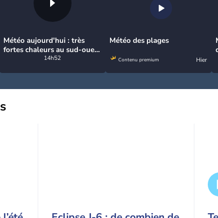
Météo aujourd'hui : très
Météo des plages
fortes chaleurs au sud-ouest
avant des orages, jusqu'à
14h52
Hier
Contenu premium
39°C
us
l’été
Eclipse J-6 : de combien de
T