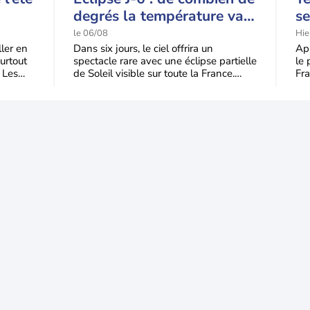
degrés la température va-
se
t-elle chuter pendant
p
le 06/08
Hie
l'éclipse du 12 août ?
s
ller en
Dans six jours, le ciel offrira un
Apr
urtout
spectacle rare avec une éclipse partielle
le 
 Les
de Soleil visible sur toute la France.
Fra
Jusqu'à 99,5 % du disque solaire seront
dom