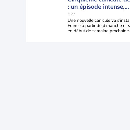
: un épisode intense,
durable et étendu la
Hier
semaine prochaine
Une nouvelle canicule va s’insta
France à partir de dimanche et s
en début de semaine prochaine.
températures dépasseront
fréquemment