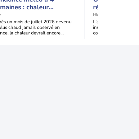
maines : chaleur
régions à risqu
rédominante jusqu'en
retour de la ca
r
Hier
eptembre
ès un mois de juillet 2026 devenu
L'atmosphère deviend
plus chaud jamais observé en
instable ce week-end s
nce, la chaleur devrait encore
conflit de masses d'ai
iner jusqu’à la fin août
orages éclateront same
Pyrénées,