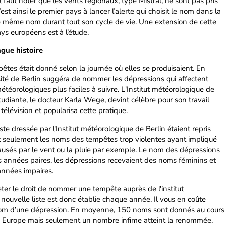
 faut noter que les vents régionaux, type Mistral, ne sont pas pris
t ainsi le premier pays à lancer l’alerte qui choisit le nom dans la
le même nom durant tout son cycle de vie. Une extension de cette
ys européens est à l’étude.
gue histoire
tes était donné selon la journée où elles se produisaient. En
sité de Berlin suggéra de nommer les dépressions qui affectent
étéorologiques plus faciles à suivre. L'Institut météorologique de
tudiante, le docteur Karla Wege, devint célèbre pour son travail
élévision et popularisa cette pratique.
ste dressée par l'Institut météorologique de Berlin étaient repris
 seulement les noms des tempêtes trop violentes ayant impliqué
sés par le vent ou la pluie par exemple. Le nom des dépressions
les années paires, les dépressions recevaient des noms féminins et
années impaires.
ter le droit de nommer une tempête auprès de l'institut
nouvelle liste est donc établie chaque année. Il vous en coûte
nom d’une dépression. En moyenne, 150 noms sont donnés au cours
 Europe mais seulement un nombre infime atteint la renommée.