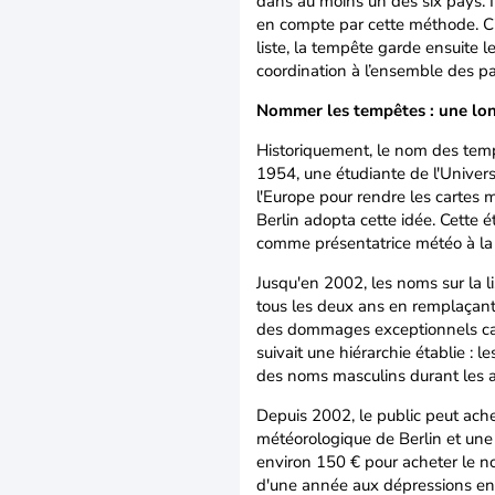
dans au moins un des six pays. Il
en compte par cette méthode. C’es
liste, la tempête garde ensuite 
coordination à l’ensemble des pa
Nommer les tempêtes : une lon
Historiquement, le nom des tempê
1954, une étudiante de l'Univer
l'Europe pour rendre les cartes m
Berlin adopta cette idée. Cette é
comme présentatrice météo à la t
Jusqu'en 2002, les noms sur la li
tous les deux ans en remplaçant
des dommages exceptionnels cau
suivait une hiérarchie établie : 
des noms masculins durant les 
Depuis 2002, le public peut ache
météorologique de Berlin et une 
environ 150 € pour acheter le 
d'une année aux dépressions en