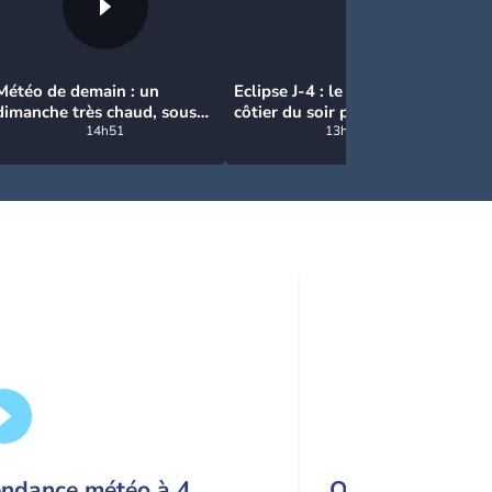
Météo de demain : un
Eclipse J-4 : le brouillard
No
dimanche très chaud, sous
côtier du soir peut-il gâcher
: 
la menace de quelques
14h51
l’observation de l’éclipse à la
13h57
orages
plage ?
endance météo à 4
Orages ce week