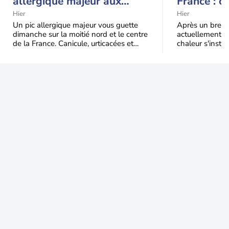
allergique majeur aux
France : c
urticacées sur la moitié
Hier
Hier
nord
Un pic allergique majeur vous guette
Après un bref ré
dimanche sur la moitié nord et le centre
actuellement, 
de la France. Canicule, urticacées et
chaleur s'instal
ambroisie saturent l'air avant l'arrivée
Étendue et dura
une grande