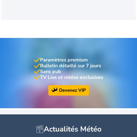
Paramètres premium
Bulletin détaillé sur 7 jours
Sans pub
TV Live et vidéos exclusives
Devenez VIP
Actualités Météo