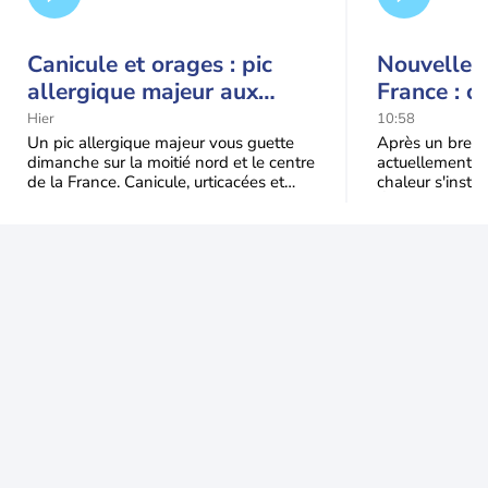
Canicule et orages : pic
Nouvelle c
allergique majeur aux
France : c
urticacées sur la moitié
Hier
10:58
nord
Un pic allergique majeur vous guette
Après un bref ré
dimanche sur la moitié nord et le centre
actuellement, 
de la France. Canicule, urticacées et
chaleur s'instal
ambroisie saturent l'air avant l'arrivée
Étendue et dura
une grande