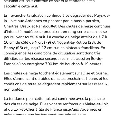
situation est sous contrôle ce soir et la tendance est à
l'accalmie cette nuit.
En revanche, la situation continue à se dégrader des Pays-de-
la-Loire aux Ardennes en passant par le bassin parisien,
Chartres, Dreux et Rambouillet. Des chutes de neige continues
d'intensité modérée se produisent en rang serré ce soir et se
poursuivent toute la nuit. La couche de neige atteint déjà 7 à
10 cm du côté de Niort (79) et Nogent-le-Rotrou (28), de
Roissy (95) et jusqu'à 12 cm sur les plateaux franciliens. En
conséquence, les conditions de circulation sont donc très
difficiles sur les réseaux secondaires, mais aussi en Île-de-
France où on enregistre 700 km de bouchon à 19 heures.
Les chutes de neige touchent également sur l'Oise et l'Aisne.
Elles s'annoncent durables dans les prochaines heures et les
conditions de route se dégradent rapidement sur les réseaux
non traités.
La tendance pour cette nuit est confirmée avec la poursuite
des chutes de neige. Elles vont se renforcer du Maine-et-Loir
et du Loir-et-Cher à l'île de France jusqu'aux Ardennes en
même temps que les températures négatives se