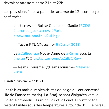
devraient atteindre entre 21h et 22h.
Les prévisions faites à partir de l'analyse de 12h sont toujours
confirmées.
Let it snow on Roissy Charles de Gaulle !
#CDG
#apronbonjour
#snow
#Paris
pic.twitter.com/lhkL9uHsgx
— Yassin PTL (@yassinp)
5 février 2018
La
#Cathédrale
Notre-Dame de
#Reims
sous la
#neige
😍❄️
pic.twitter.com/AiZafBORew
— Reims Tourisme (@ReimsTourisme)
5 février
2018
Lundi 5 février - 15h50
Les faibles mais durables chutes de neige qui ont concerné
l'Ile de France ce matin( 1 à 3cm) se sont éloignées vers la
Haute-Normandie, l'Eure-et-Loir et le Loiret. Les intensités
restent faibles sous des températures autour de 0°C. Ce niveau