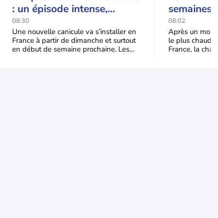
: un épisode intense,
semaines :
durable et étendu la
prédomina
08:30
08:02
semaine prochaine
septembr
Une nouvelle canicule va s’installer en
Après un mois 
France à partir de dimanche et surtout
le plus chaud 
en début de semaine prochaine. Les
France, la chal
températures dépasseront
dominer jusqu’à
fréquemment