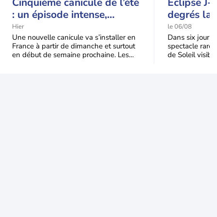
Cinquième canicule de l’été
Eclipse J-
: un épisode intense,
degrés la 
durable et étendu la
t-elle chu
Hier
le 06/08
semaine prochaine
l'éclipse 
Une nouvelle canicule va s’installer en
Dans six jours, l
France à partir de dimanche et surtout
spectacle rare 
en début de semaine prochaine. Les
de Soleil visibl
températures dépasseront
Jusqu'à 99,5 % 
fréquemment