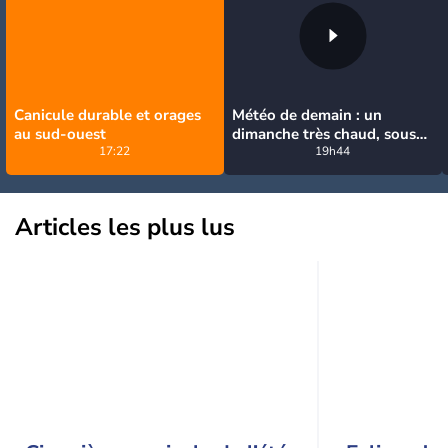
Canicule durable et orages
Météo de demain : un
au sud-ouest
dimanche très chaud, sous
17:22
la menace de quelques
19h44
orages
Articles les plus lus