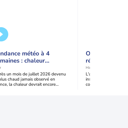
endance météo à 4
Orages ce week
maines : chaleur
régions à risqu
rédominante jusqu'en
retour de la ca
r
Hier
eptembre
ès un mois de juillet 2026 devenu
L'atmosphère deviend
plus chaud jamais observé en
instable ce week-end s
nce, la chaleur devrait encore
conflit de masses d'ai
iner jusqu’à la fin août
orages éclateront same
Pyrénées,