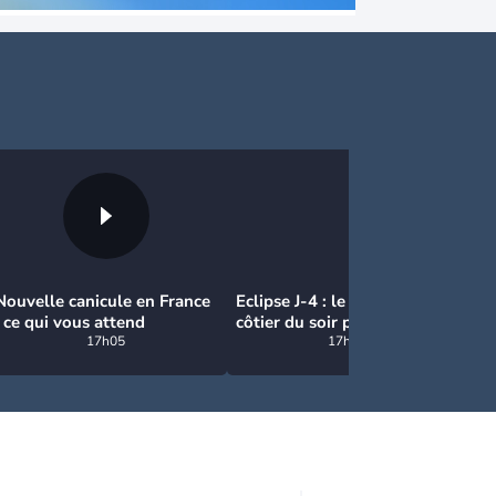
Nouvelle canicule en France
Eclipse J-4 : le brouillard
Mé
: ce qui vous attend
côtier du soir peut-il gâcher
fo
17h05
l’observation de l’éclipse à la
17h04
av
plage ?
39