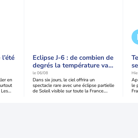
l’été
Eclipse J-6 : de combien de
T
degrés la température va-
se
t-elle chuter pendant
p
le 06/08
Hie
l'éclipse du 12 août ?
s
ller en
Dans six jours, le ciel offrira un
Apr
urtout
spectacle rare avec une éclipse partielle
le 
 Les
de Soleil visible sur toute la France.
Fra
Jusqu'à 99,5 % du disque solaire seront
dom