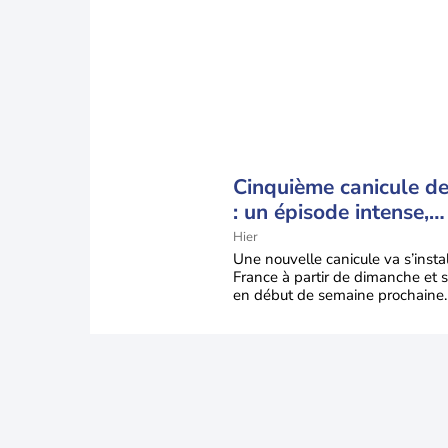
Cinquième canicule de 
: un épisode intense,
durable et étendu la
Hier
semaine prochaine
Une nouvelle canicule va s’insta
France à partir de dimanche et s
en début de semaine prochaine.
températures dépasseront
fréquemment