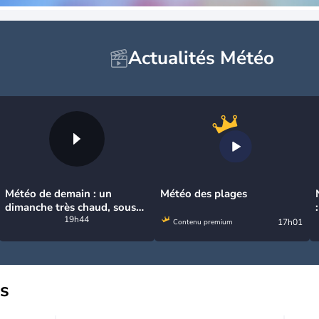
Actualités Météo
Météo de demain : un
Météo des plages
dimanche très chaud, sous
la menace de quelques
19h44
17h01
Contenu premium
orages
us