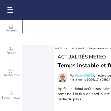
Accueil
Météo
Actualités Météo
Temps instable et fr
Radar
ACTUALITÉS MÉTÉO
Temps instable et fr
Actualités
Par
Régis CRÉPET
, météorolo
mis à jour le
10/08/17 à 05h24
Après un début août assez calme
semaine. Un flux de nord-ouest 
Se connecter
partie du pays.