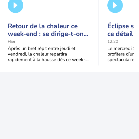
Retour de la chaleur ce
Éclipse so
week-end : se dirige-t-on
ce détail 
vers une cinquième vague
spectacle
Hier
12:20
de chaleur en France ?
Après un bref répit entre jeudi et
Le mercredi 12
vendredi, la chaleur repartira
profitera d’une 
rapidement à la hausse dès ce week-
spectaculaire, t
end sous l’effet d’une remontée d’air
dans une parti
très