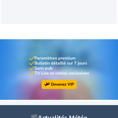
Paramètres premium
Bulletin détaillé sur 7 jours
Sans pub
TV Live et vidéos exclusives
Devenez VIP
Actualités Météo