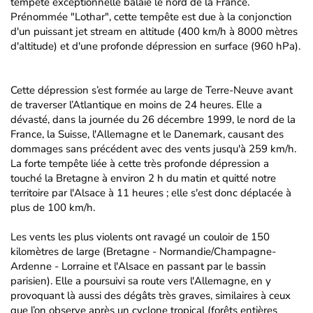
tempête exceptionnelle balaie le nord de la France.
Prénommée "Lothar", cette tempête est due à la conjonction
d'un puissant jet stream en altitude (400 km/h à 8000 mètres
d'altitude) et d'une profonde dépression en surface (960 hPa).
Cette dépression s’est formée au large de Terre-Neuve avant
de traverser l’Atlantique en moins de 24 heures. Elle a
dévasté, dans la journée du 26 décembre 1999, le nord de la
France, la Suisse, l'Allemagne et le Danemark, causant des
dommages sans précédent avec des vents jusqu'à 259 km/h.
La forte tempête liée à cette très profonde dépression a
touché la Bretagne à environ 2 h du matin et quitté notre
territoire par l'Alsace à 11 heures ; elle s'est donc déplacée à
plus de 100 km/h.
Les vents les plus violents ont ravagé un couloir de 150
kilomètres de large (Bretagne - Normandie/Champagne-
Ardenne - Lorraine et l'Alsace en passant par le bassin
parisien). Elle a poursuivi sa route vers l'Allemagne, en y
provoquant là aussi des dégâts très graves, similaires à ceux
que l’on observe après un cyclone tropical (forêts entières