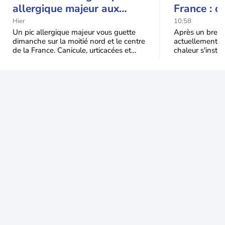
allergique majeur aux
France : c
urticacées sur la moitié
Hier
10:58
nord
Un pic allergique majeur vous guette
Après un bref ré
dimanche sur la moitié nord et le centre
actuellement, 
de la France. Canicule, urticacées et
chaleur s'instal
ambroisie saturent l'air avant l'arrivée
Étendue et dura
une grande