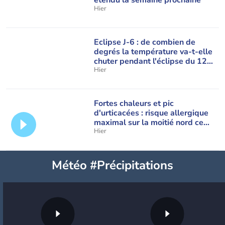
étendu la semaine prochaine
Hier
Eclipse J-6 : de combien de
degrés la température va-t-elle
chuter pendant l'éclipse du 12
août ?
Hier
Fortes chaleurs et pic
d'urticacées : risque allergique
maximal sur la moitié nord ce
vendredi
Hier
Météo #Précipitations