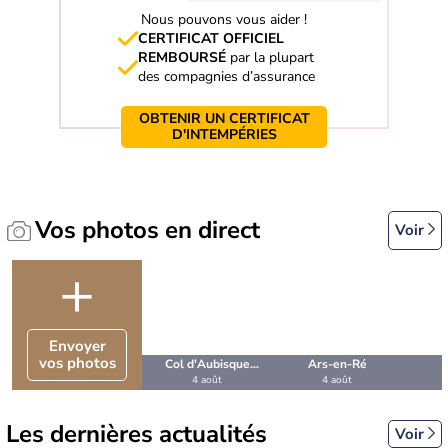
Nous pouvons vous aider !
CERTIFICAT OFFICIEL
REMBOURSÉ
par la plupart
des compagnies d’assurance
OBTENIR UN CERTIFICAT
D'INTEMPÉRIES
Vos photos en direct
Voir
+
Envoyer
vos photos
Col d'Aubisque
Ars-en-Ré
4 août
4 août
(Pyrénées-
Atlantiques)
Les dernières actualités
Voir