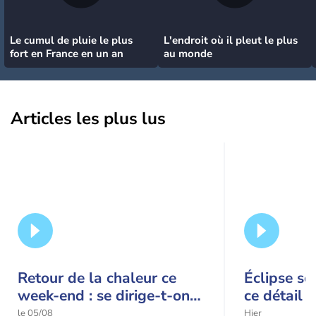
Le cumul de pluie le plus
L'endroit où il pleut le plus
fort en France en un an
au monde
Articles les plus lus
Retour de la chaleur ce
Éclipse so
week-end : se dirige-t-on
ce détail 
vers une cinquième vague
spectacle
le 05/08
Hier