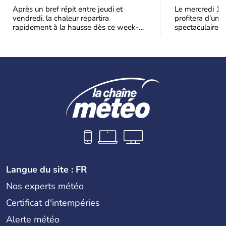
de chaleur en France ?
Après un bref répit entre jeudi et
Le mercredi 12
vendredi, la chaleur repartira
profitera d’une 
rapidement à la hausse dès ce week-
spectaculaire, t
end sous l’effet d’une remontée d’air
dans une parti
très
Langue du site : FR
Nos experts météo
Certificat d'intempéries
Alerte météo