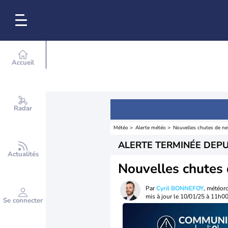
Accueil
Radar
Météo
Alerte météo
Nouvelles chutes de nei
ALERTE TERMINÉE DEPU
Actualités
Nouvelles chutes 
Par
Cyril BONNEFOY
, météor
mis à jour le
10/01/25 à 11h0
Se connecter