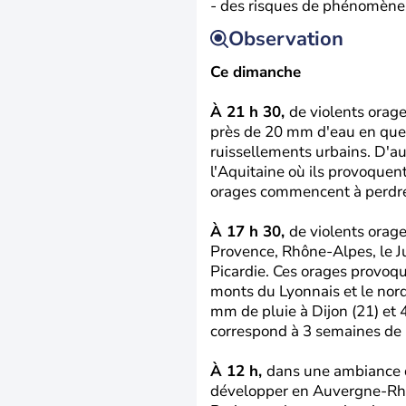
- des risques de phénomènes
Observation
Ce dimanche
À 21 h 30,
de violents orage
près de 20 mm d'eau en que
ruissellements urbains. D'au
l'Aquitaine où ils provoque
orages commencent à perdre 
À 17 h 30,
de violents orag
Provence, Rhône-Alpes, le J
Picardie. Ces orages provoq
monts du Lyonnais et le nord
mm de pluie à Dijon (21) et 
correspond à 3 semaines de p
À 12 h,
dans une ambiance d
développer en Auvergne-Rhôn