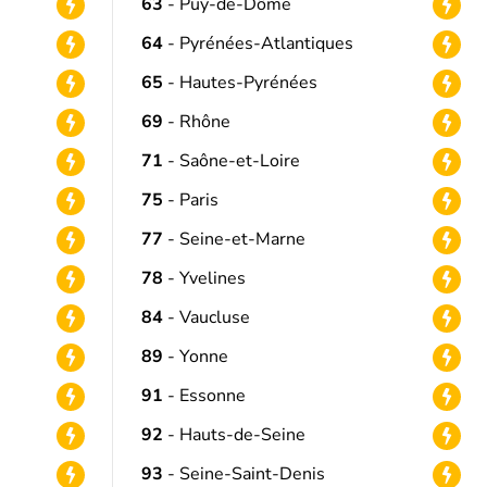
63
- Puy-de-Dôme
64
- Pyrénées-Atlantiques
65
- Hautes-Pyrénées
69
- Rhône
71
- Saône-et-Loire
75
- Paris
77
- Seine-et-Marne
78
- Yvelines
84
- Vaucluse
89
- Yonne
91
- Essonne
92
- Hauts-de-Seine
93
- Seine-Saint-Denis