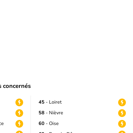
s concernés
45
- Loiret
58
- Nièvre
ce
60
- Oise