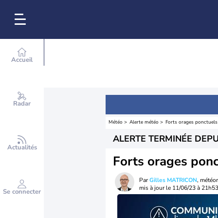
Accueil
Radar
Météo
Alerte météo
Forts orages ponctuels 
ALERTE TERMINÉE DEPU
Actualités
Forts orages ponc
Par
Gilles MATRICON
, météo
mis à jour le
11/06/23 à 21h5
Se connecter