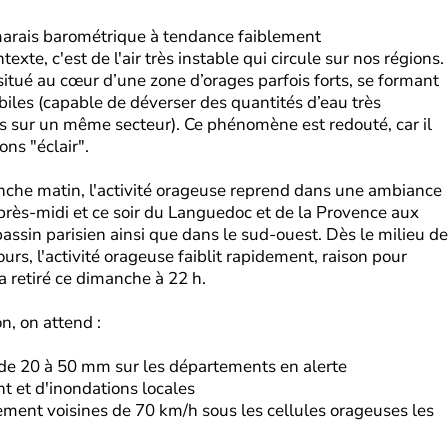
marais barométrique à tendance faiblement
xte, c'est de l'air très instable qui circule sur nos régions.
situé au cœur d’une zone d’orages parfois forts, se formant
iles (capable de déverser des quantités d’eau très
 sur un même secteur). Ce phénomène est redouté, car il
ns "éclair".
che matin, l'activité orageuse reprend dans une ambiance
près-midi et ce soir du Languedoc et de la Provence aux
assin parisien ainsi que dans le sud-ouest. Dès le milieu de
urs, l'activité orageuse faiblit rapidement, raison pour
 retiré ce dimanche à 22 h.
n, on attend :
 de 20 à 50 mm sur les départements en alerte
nt et d'inondations locales
lement voisines de 70 km/h sous les cellules orageuses les