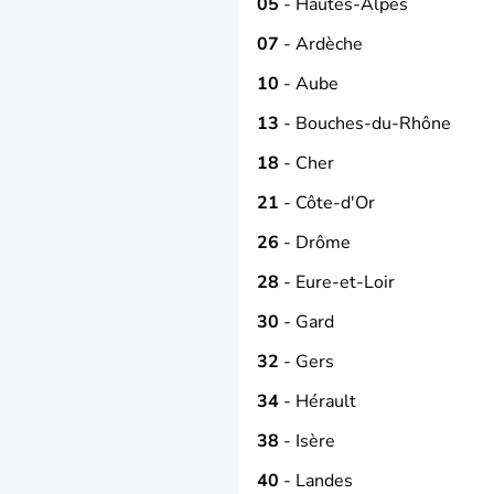
05
- Hautes-Alpes
07
- Ardèche
10
- Aube
13
- Bouches-du-Rhône
18
- Cher
21
- Côte-d'Or
26
- Drôme
28
- Eure-et-Loir
30
- Gard
32
- Gers
34
- Hérault
38
- Isère
40
- Landes