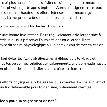
é plus haut. Il faut aussi éviter de s’allonger, de se moucher
ffort physique juste après l’épisode. Après un saignement, mieux
boissons très chaudes, les efforts intenses et les mouchages
res. La muqueuse a besoin de temps pour cicatriser.
 de nez pendant les fortes chaleurs ?
r une bonne hydratation. Boire régulièrement aide l’organisme à
ntribue aussi à préserver l’humidité des muqueuses. Il est
z avec du sérum physiologique ou un spray d’eau de mer en cas de
faut éviter les flux d’air directement dirigés vers le visage et
 Chez les personnes sujettes aux saignements, une pommade nasale
en pharmacie, en particulier si des croûtes se forment
les efforts physiques aux heures les plus chaudes. La chaleur, l’effort
 un trio défavorable pour l’organisme, notamment chez les
decin pour un saignement de nez ?