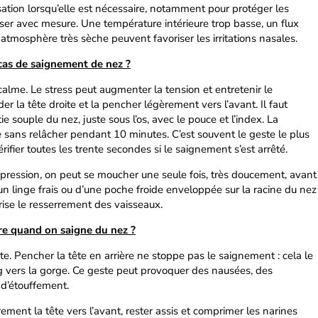
atisation lorsqu’elle est nécessaire, notamment pour protéger les
liser avec mesure. Une température intérieure trop basse, un flux
e atmosphère très sèche peuvent favoriser les irritations nasales.
cas de saignement de nez ?
calme. Le stress peut augmenter la tension et entretenir le
der la tête droite et la pencher légèrement vers l’avant. Il faut
e souple du nez, juste sous l’os, avec le pouce et l’index. La
 sans relâcher pendant 10 minutes. C’est souvent le geste le plus
rifier toutes les trente secondes si le saignement s’est arrêté.
mpression, on peut se moucher une seule fois, très doucement, avant
’un linge frais ou d’une poche froide enveloppée sur la racine du nez
vorise le resserrement des vaisseaux.
ère quand on saigne du nez ?
ente. Pencher la tête en arrière ne stoppe pas le saignement : cela le
g vers la gorge. Ce geste peut provoquer des nausées, des
d’étouffement.
rement la tête vers l’avant, rester assis et comprimer les narines