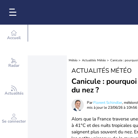
Accueil
Météo
Actualités Météo
Canicule : pourquoi
Radar
ACTUALITÉS MÉTÉO
Canicule : pourquoi
du nez ?
Actualités
Par
Florent Schindler
, météor
mis à jour le
23/06/26 à 10h56
Alors que la France traverse un
Se connecter
à 41°C et des nuits tropicales 
saignent plus souvent du nez. En c