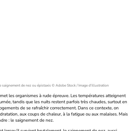
le saignement de nez ou épistaxis
© Adobe Stock / Image d'illustration
e met les organismes à rude épreuve. Les températures atteignent
rnée, tandis que les nuits restent parfois très chaudes, surtout en
 logements de se rafraîchir correctement. Dans ce contexte, on
atation, aux coups de chaleur, à la fatigue ou aux malaises. Mais
dre : le saignement de nez.
nt lorsqu’il survient brutalement, le saignement de nez, aussi