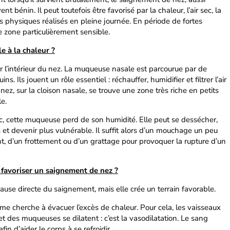
nt bénin. Il peut toutefois être favorisé par la chaleur, l’air sec, la
ts physiques réalisés en pleine journée. En période de fortes
e zone particulièrement sensible.
le à la chaleur ?
r l’intérieur du nez. La muqueuse nasale est parcourue par de
. Ils jouent un rôle essentiel : réchauffer, humidifier et filtrer l’air
nez, sur la cloison nasale, se trouve une zone très riche en petits
le.
ec, cette muqueuse perd de son humidité. Elle peut se dessécher,
es et devenir plus vulnérable. Il suffit alors d’un mouchage un peu
t, d’un frottement ou d’un grattage pour provoquer la rupture d’un
favoriser un saignement de nez ?
cause directe du saignement, mais elle crée un terrain favorable.
nisme cherche à évacuer l’excès de chaleur. Pour cela, les vaisseaux
t des muqueuses se dilatent : c’est la vasodilatation. Le sang
in d’aider le corps à se refroidir.