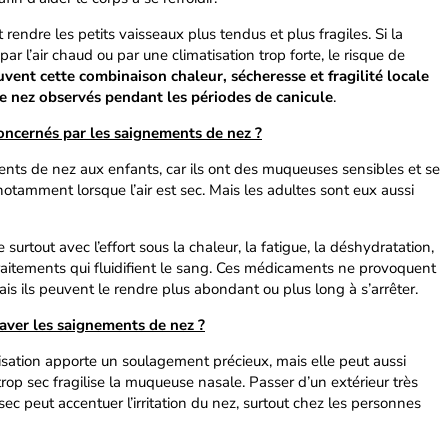
 rendre les petits vaisseaux plus tendus et plus fragiles. Si la
 l’air chaud ou par une climatisation trop forte, le risque de
uvent cette combinaison chaleur, sécheresse et fragilité locale
e nez observés pendant les périodes de canicule
.
concernés par les saignements de nez ?
nts de nez aux enfants, car ils ont des muqueuses sensibles et se
notamment lorsque l’air est sec. Mais les adultes sont eux aussi
surtout avec l’effort sous la chaleur, la fatigue, la déshydratation,
raitements qui fluidifient le sang. Ces médicaments ne provoquent
s ils peuvent le rendre plus abondant ou plus long à s’arrêter.
raver les saignements de nez ?
tisation apporte un soulagement précieux, mais elle peut aussi
r trop sec fragilise la muqueuse nasale. Passer d’un extérieur très
 sec peut accentuer l’irritation du nez, surtout chez les personnes