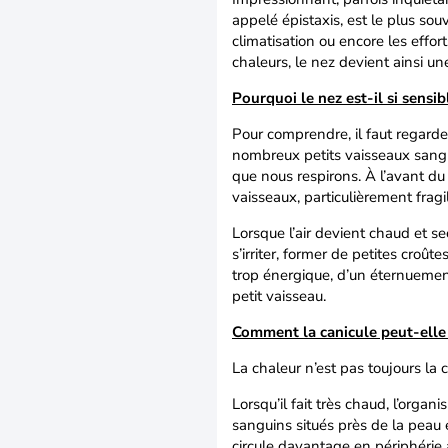
appelé épistaxis, est le plus souve
climatisation ou encore les effor
chaleurs, le nez devient ainsi un
Pourquoi le nez est-il si sensib
Pour comprendre, il faut regarde
nombreux petits vaisseaux sanguins
que nous respirons. À l’avant du 
vaisseaux, particulièrement fragi
Lorsque l’air devient chaud et s
s’irriter, former de petites croût
trop énergique, d’un éternuemen
petit vaisseau.
Comment la canicule peut-elle 
La chaleur n’est pas toujours la 
Lorsqu’il fait très chaud, l’orga
sanguins situés près de la peau e
circule davantage en périphérie af