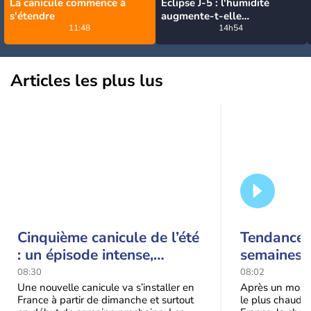
La canicule commence à
Eclipse J-5 : l'humidité
s'étendre
augmente-t-elle
11:48
brutalement avec la chute
14h54
de température pendant
l'éclipse du 12 août ?
Articles les plus lus
Cinquième canicule de l’été
Tendance 
: un épisode intense,
semaines :
durable et étendu la
prédomina
08:30
08:02
semaine prochaine
septembr
Une nouvelle canicule va s’installer en
Après un mois 
France à partir de dimanche et surtout
le plus chaud 