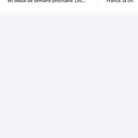
en début de semaine prochaine. Les
France, la chal
températures dépasseront
dominer jusqu’à
fréquemment