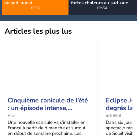
au sud-ouest
fortes chaleurs au sud-ouest
10:35
avant des orages, jusqu'à
10h54
39°C
Articles les plus lus
Cinquième canicule de l’été
Eclipse J-
: un épisode intense,
degrés la 
durable et étendu la
t-elle chu
Hier
le 06/08
semaine prochaine
l'éclipse 
Une nouvelle canicule va s’installer en
Dans six jours, l
France à partir de dimanche et surtout
spectacle rare 
en début de semaine prochaine. Les
de Soleil visibl