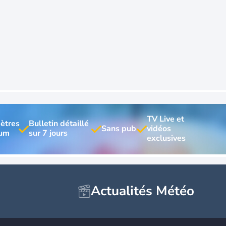
TV Live et 
ètres 
Bulletin détaillé 
vidéos 
Actualités Météo