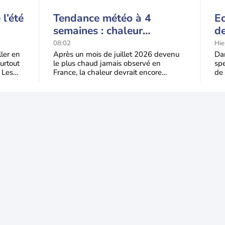
l’été
Tendance météo à 4
Ec
semaines : chaleur
de
prédominante jusqu'en
t-
08:02
Hie
septembre
l'
ller en
Après un mois de juillet 2026 devenu
Dan
urtout
le plus chaud jamais observé en
spe
 Les
France, la chaleur devrait encore
de 
dominer jusqu’à la fin août
Jus