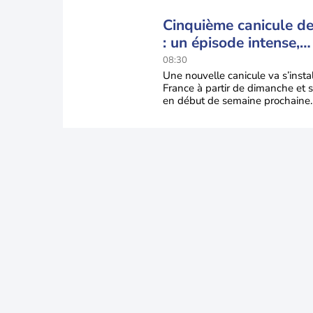
Cinquième canicule de 
: un épisode intense,
durable et étendu la
08:30
semaine prochaine
Une nouvelle canicule va s’insta
France à partir de dimanche et s
en début de semaine prochaine.
températures dépasseront
fréquemment