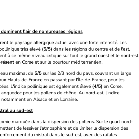
dominent l'air de nombreuses régions
rent le paysage allergique actuel avec une forte intensité. Les
pollinique très élevé
(5/5)
dans les régions du centre et de l'est,
nt à ce même niveau critique sur tout le grand ouest et le nord-est
présent
en Corse et sur le pourtour méditerranéen.
niveau maximal de
5/5
sur les 2/3 nord du pays, couvrant un large
aux Hauts-de-France en passant par l'Île-de-France, pour les
cées. L'indice pollinique est également élevé
(4/5)
en Corse,
anguedoc pour les pollens de chêne. Au nord-est, l'indice
, notamment en Alsace et en Lorraine.
stral au sud-est
tomie marquée dans la dispersion des pollens. Sur le quart nord-
mettent de lessiver l'atmosphère et de limiter la dispersion des
le renforcement du mistral dans le sud-est, avec des rafales