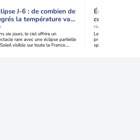
lipse J-6 : de combien de
Éclipse solaire
grés la température va-
ce détail pourr
elle chuter pendant
spectacle
r
Hier
éclipse du 12 août ?
s six jours, le ciel offrira un
Le mercredi 12 août 2
ctacle rare avec une éclipse partielle
profitera d’une éclipse 
Soleil visible sur toute la France.
spectaculaire, tandis q
qu'à 99,5 % du disque solaire seront
dans une partie du no