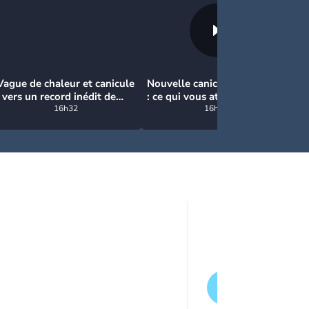
Vague de chaleur et canicule
Nouvelle canicule en France
Mé
: vers un record inédit de
: ce qui vous attend
ch
chaleur durable en France
16h32
16h27
de