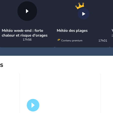
Météo week-end : forte
Météo des plages
chaleur et risque d'orages
17h56
17h01
Contenu premium
us