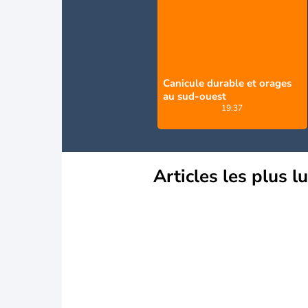
Canicule durable et orages
au sud-ouest
19:37
Articles les plus l