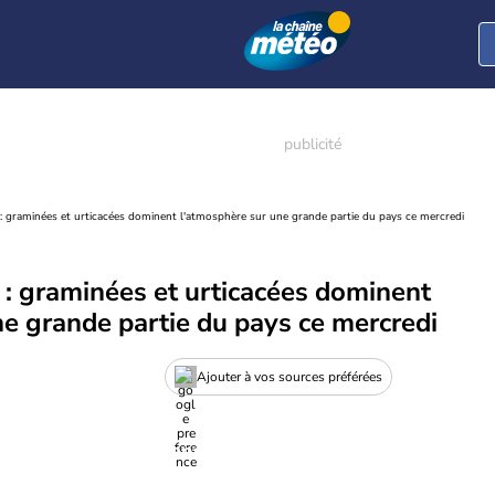
s : graminées et urticacées dominent l'atmosphère sur une grande partie du pays ce mercredi
s : graminées et urticacées dominent
e grande partie du pays ce mercredi
Ajouter à vos sources préférées
elle actualité pollens et allergies
nt est en ligne, consultez la dernière actualité pollen.