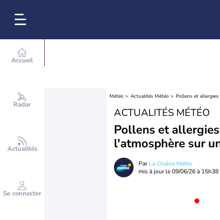
Accueil
Météo
Actualités Météo
Pollens et allergie
Radar
ACTUALITÉS MÉTÉO
Pollens et allergie
l'atmosphère sur un
Actualités
Par
La Chaîne Météo
mis à jour le
09/06/26 à 15h38
Se connecter
Nouv
Un contenu plus réce