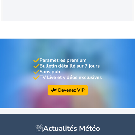
Paramètres premium
Bulletin détaillé sur 7 jours
Sans pub
TV Live et vidéos exclusives
Devenez VIP
Actualités Météo