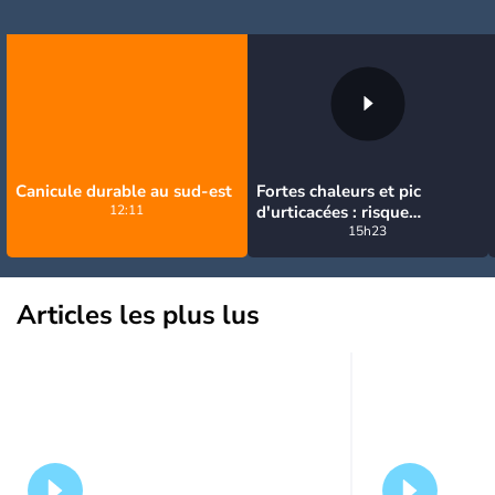
Canicule durable au sud-est
Fortes chaleurs et pic
12:11
d'urticacées : risque
allergique maximal sur la
15h23
moitié nord ce vendredi
Articles les plus lus