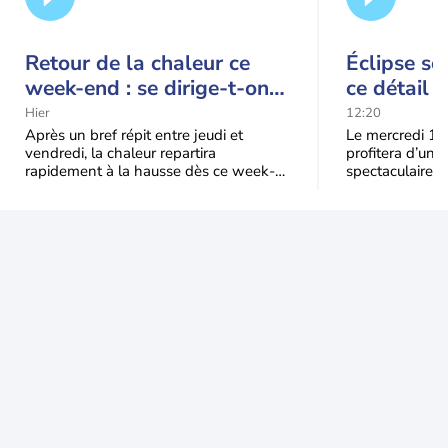
Retour de la chaleur ce
Éclipse so
week-end : se dirige-t-on
ce détail 
vers une cinquième vague
spectacle
Hier
12:20
de chaleur en France ?
Après un bref répit entre jeudi et
Le mercredi 12
vendredi, la chaleur repartira
profitera d’une 
rapidement à la hausse dès ce week-
spectaculaire, t
end sous l’effet d’une remontée d’air
dans une parti
très