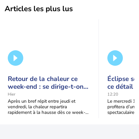
Articles les plus lus
Retour de la chaleur ce
Éclipse so
week-end : se dirige-t-on
ce détail 
vers une cinquième vague
spectacle
Hier
12:20
de chaleur en France ?
Après un bref répit entre jeudi et
Le mercredi 12
vendredi, la chaleur repartira
profitera d’une 
rapidement à la hausse dès ce week-
spectaculaire, t
end sous l’effet d’une remontée d’air
dans une parti
très