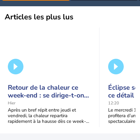
Articles les plus lus
Retour de la chaleur ce
Éclipse so
week-end : se dirige-t-on
ce détail 
vers une cinquième vague
spectacle
Hier
12:20
de chaleur en France ?
Après un bref répit entre jeudi et
Le mercredi 12
vendredi, la chaleur repartira
profitera d’une 
rapidement à la hausse dès ce week-
spectaculaire, t
end sous l’effet d’une remontée d’air
dans une parti
très