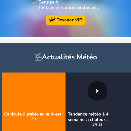
Sans pub
TV Live et vidéos exclusives
Devenez VIP
Actualités Météo
Canicule durable au sud-est
Tendance météo à 4
17:31
semaines : chaleur
prédominante jusqu'en
17h13
septembre