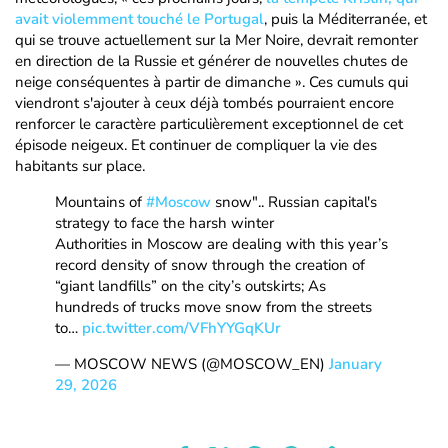
avait violemment touché le Portugal
, puis la Méditerranée, et
qui se trouve actuellement sur la Mer Noire, devrait remonter
en direction de la Russie et générer de nouvelles chutes de
neige conséquentes à partir de dimanche ». Ces cumuls qui
viendront s'ajouter à ceux déjà tombés pourraient encore
renforcer le caractère particulièrement exceptionnel de cet
épisode neigeux. Et continuer de compliquer la vie des
habitants sur place.
Mountains of
#Moscow
snow".. Russian capital's
strategy to face the harsh winter
Authorities in Moscow are dealing with this year’s
record density of snow through the creation of
“giant landfills” on the city’s outskirts; As
hundreds of trucks move snow from the streets
to…
pic.twitter.com/VFhYYGqKUr
— MOSCOW NEWS (@MOSCOW_EN)
January
29, 2026