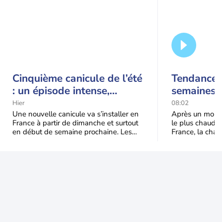
Cinquième canicule de l’été
Tendance 
: un épisode intense,
semaines :
durable et étendu la
prédomina
Hier
08:02
semaine prochaine
septembr
Une nouvelle canicule va s’installer en
Après un mois 
France à partir de dimanche et surtout
le plus chaud 
en début de semaine prochaine. Les
France, la chal
températures dépasseront
dominer jusqu’à
fréquemment