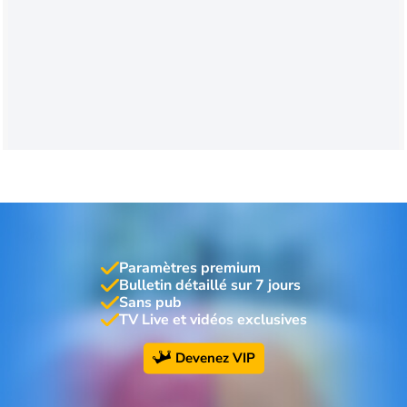
Paramètres premium
Bulletin détaillé sur 7 jours
Sans pub
TV Live et vidéos exclusives
Devenez VIP