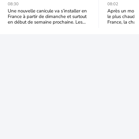
durable et étendu la
prédomina
08:30
08:02
semaine prochaine
septembr
Une nouvelle canicule va s’installer en
Après un mois 
France à partir de dimanche et surtout
le plus chaud 
en début de semaine prochaine. Les
France, la chal
températures dépasseront
dominer jusqu’à
fréquemment