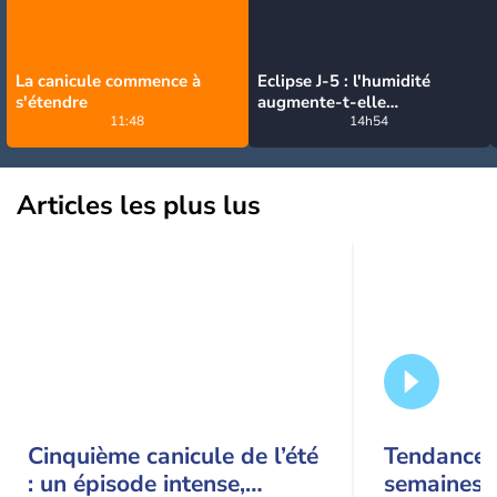
La canicule commence à
Eclipse J-5 : l'humidité
s'étendre
augmente-t-elle
11:48
brutalement avec la chute
14h54
de température pendant
l'éclipse du 12 août ?
Articles les plus lus
Cinquième canicule de l’été
Tendance 
: un épisode intense,
semaines :