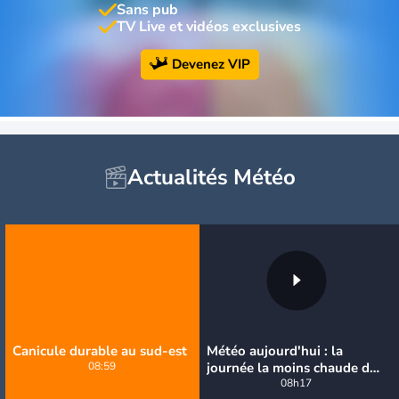
Sans pub
TV Live et vidéos exclusives
Devenez VIP
Actualités Météo
Canicule durable au sud-est
Météo aujourd'hui : la
08:59
journée la moins chaude de
la semaine, excepté près de
08h17