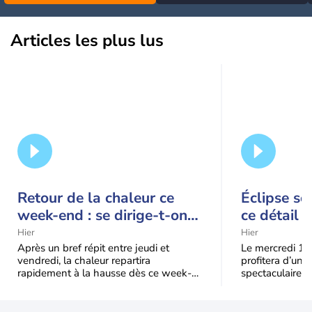
la Méditerranée
Articles les plus lus
Retour de la chaleur ce
Éclipse so
week-end : se dirige-t-on
ce détail 
vers une cinquième vague
spectacle
Hier
Hier
de chaleur en France ?
Après un bref répit entre jeudi et
Le mercredi 12
vendredi, la chaleur repartira
profitera d’une 
rapidement à la hausse dès ce week-
spectaculaire, t
end sous l’effet d’une remontée d’air
dans une parti
très