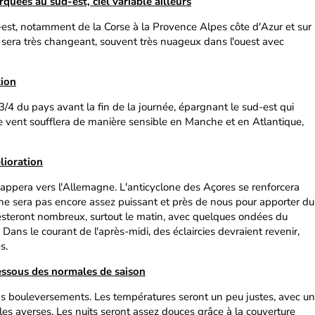
quées au sud-est, ciel variable ailleurs
-est, notamment de la Corse à la Provence Alpes côte d'Azur et sur
iel sera très changeant, souvent très nuageux dans l'ouest avec
tion
3/4 du pays avant la fin de la journée, épargnant le sud-est qui
 Le vent soufflera de manière sensible en Manche et en Atlantique,
lioration
chappera vers l'Allemagne. L'anticyclone des Açores se renforcera
l ne sera pas encore assez puissant et près de nous pour apporter du
esteront nombreux, surtout le matin, avec quelques ondées du
. Dans le courant de l'après-midi, des éclaircies devraient revenir,
s.
ssous des normales de saison
s bouleversements. Les températures seront un peu justes, avec un
 les averses. Les nuits seront assez douces grâce à la couverture