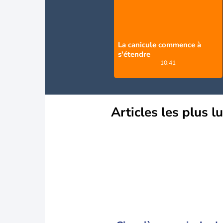
La canicule commence à
s'étendre
10:41
Articles les plus l