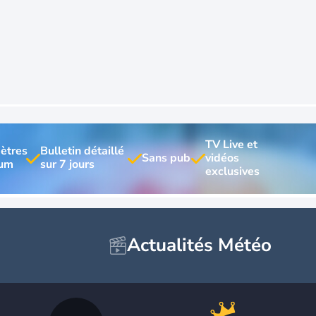
TV Live et 
ètres 
Bulletin détaillé 
vidéos 
Actualités Météo