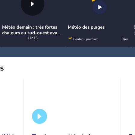
Météo demain : très fortes
Météo des plages
chaleurs au sud-ouest avant
des orages, jusqu'à 39°C
11h13
Hier
Contenu premium
us