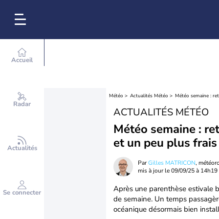
Accueil
Météo
Actualités Météo
Météo semaine : re
Radar
ACTUALITÉS MÉTÉO
Météo semaine : re
et un peu plus frais
Actualités
Par
Gilles MATRICON
, météor
mis à jour le
09/09/25 à 14h19
Après une parenthèse estivale 
Se connecter
de semaine. Un temps passagèrem
océanique désormais bien install