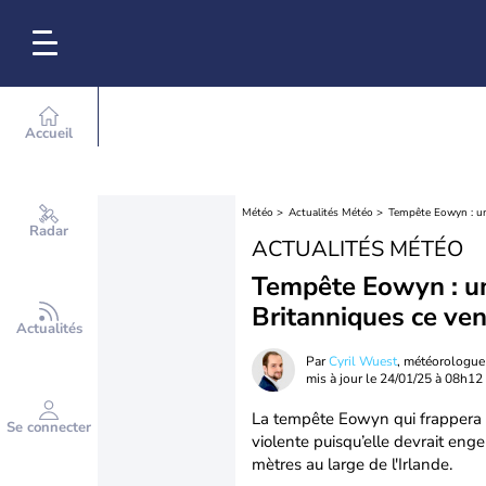
Accueil
Météo
Actualités Météo
Tempête Eowyn : un
Radar
ACTUALITÉS MÉTÉO
Tempête Eowyn : un
Britanniques ce ve
Actualités
Par
Cyril Wuest
, météorologue
mis à jour le
24/01/25 à 08h12
La tempête Eowyn qui frappera l
Se connecter
violente puisqu’elle devrait en
mètres au large de l'Irlande.