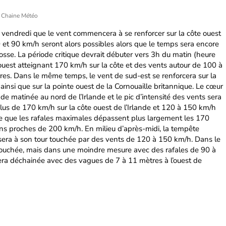
 Chaine Météo
 à vendredi que le vent commencera à se renforcer sur la côte ouest
80 et 90 km/h seront alors possibles alors que le temps sera encore
’Écosse. La période critique devrait débuter vers 3h du matin (heure
ouest atteignant 170 km/h sur la côte et des vents autour de 100 à
rres. Dans le même temps, le vent de sud-est se renforcera sur la
ainsi que sur la pointe ouest de la Cornouaille britannique. Le cœur
de matinée au nord de l’Irlande et le pic d’intensité des vents sera
 plus de 170 km/h sur la côte ouest de l’Irlande et 120 à 150 km/h
sque que les rafales maximales dépassent plus largement les 170
s proches de 200 km/h. En milieu d’après-midi, la tempête
 sera à son tour touchée par des vents de 120 à 150 km/h. Dans le
touchée, mais dans une moindre mesure avec des rafales de 90 à
era déchainée avec des vagues de 7 à 11 mètres à l’ouest de