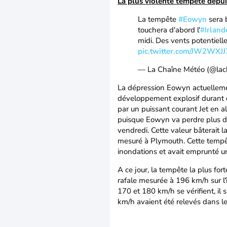
La plus violente tempête depui
La tempête
#Eowyn
sera 
touchera d'abord l'
#Irland
midi. Des vents potentiel
pic.twitter.com/JW2WXJJ
— La Chaîne Météo (@la
La dépression Eowyn actuellemen
développement explosif durant ce
par un puissant courant Jet en 
puisque Eowyn va perdre plus d
vendredi. Cette valeur bâterait
mesuré à Plymouth. Cette tempê
inondations et avait emprunté un
A ce jour, la tempête la plus for
rafale mesurée à 196 km/h sur l'î
170 et 180 km/h se vérifient, il 
km/h avaient été relevés dans 