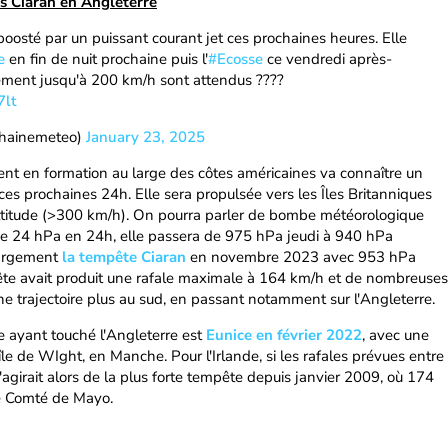
s Ciaran en Angleterre
boosté par un puissant courant jet ces prochaines heures. Elle
e
en fin de nuit prochaine puis l'
#Ecosse
ce vendredi après-
lement jusqu'à 200 km/h sont attendus ????
7lt
chainemeteo)
January 23, 2025
t en formation au large des côtes américaines va connaître un
s prochaines 24h. Elle sera propulsée vers les Îles Britanniques
altitude (>300 km/h). On pourra parler de bombe météorologique
e 24 hPa en 24h, elle passera de 975 hPa jeudi à 940 hPa
 largement
la tempête Ciaran
en novembre 2023 avec 953 hPa
te avait produit une rafale maximale à 164 km/h et de nombreuses
e trajectoire plus au sud, en passant notamment sur l'Angleterre.
te ayant touché l'Angleterre est
Eunice en février 2022
, avec une
le de WIght, en Manche. Pour l'Irlande, si les rafales prévues entre
s'agirait alors de la plus forte tempête depuis janvier 2009, où 174
le Comté de Mayo.