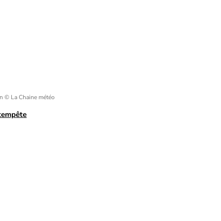
yn
© La Chaine météo
 tempête