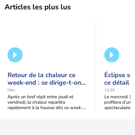
Articles les plus lus
Retour de la chaleur ce
Éclipse so
week-end : se dirige-t-on
ce détail 
vers une cinquième vague
spectacle
Hier
12:20
de chaleur en France ?
Après un bref répit entre jeudi et
Le mercredi 12
vendredi, la chaleur repartira
profitera d’une 
rapidement à la hausse dès ce week-
spectaculaire, t
end sous l’effet d’une remontée d’air
dans une parti
très