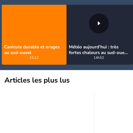
Canicule durable et orages
Météo aujourd'hui : très
au sud-ouest
fortes chaleurs au sud-ouest
15:12
avant des orages, jusqu'à
14h52
39°C
Articles les plus lus