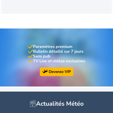
Paramètres premium
Bulletin détaillé sur 7 jours
Sans pub
TV Live et vidéos exclusives
Devenez VIP
Actualités Météo