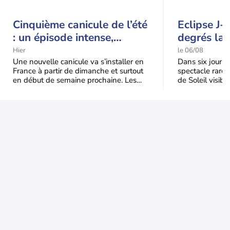
Cinquième canicule de l’été
Eclipse J-
: un épisode intense,
degrés la 
durable et étendu la
t-elle chu
Hier
le 06/08
semaine prochaine
l'éclipse 
Une nouvelle canicule va s’installer en
Dans six jours, l
France à partir de dimanche et surtout
spectacle rare 
en début de semaine prochaine. Les
de Soleil visibl
températures dépasseront
Jusqu'à 99,5 % 
fréquemment