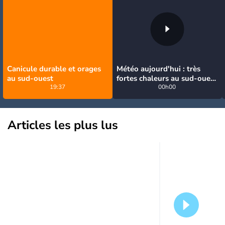
Canicule durable et orages
Météo aujourd'hui : très
au sud-ouest
fortes chaleurs au sud-ouest
19:37
avant des orages, jusqu'à
00h00
39°C
Articles les plus lus