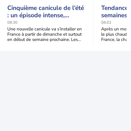
Cinquième canicule de l’été
Tendance 
: un épisode intense,
semaines :
durable et étendu la
prédomina
08:30
08:02
semaine prochaine
septembr
Une nouvelle canicule va s’installer en
Après un mois 
France à partir de dimanche et surtout
le plus chaud 
en début de semaine prochaine. Les
France, la chal
températures dépasseront
dominer jusqu’à
fréquemment