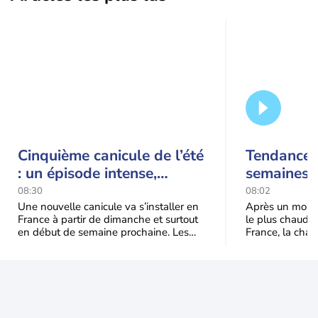
Cinquième canicule de l’été
Tendance 
: un épisode intense,
semaines :
durable et étendu la
prédomina
08:30
08:02
semaine prochaine
septembr
Une nouvelle canicule va s’installer en
Après un mois 
France à partir de dimanche et surtout
le plus chaud 
en début de semaine prochaine. Les
France, la chal
températures dépasseront
dominer jusqu’à
fréquemment