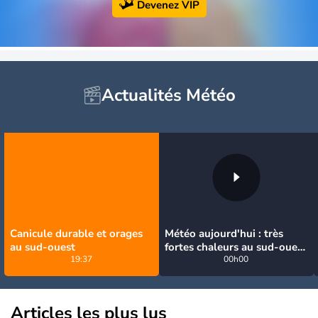
Devenez VIP
Actualités Météo
Canicule durable et orages
Météo aujourd'hui : très
au sud-ouest
fortes chaleurs au sud-ouest
19:37
avant des orages, jusqu'à
00h00
39°C
Articles les plus lus