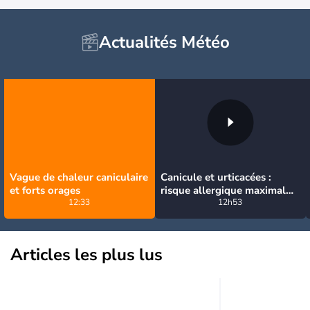
Actualités Météo
Vague de chaleur caniculaire
Canicule et urticacées :
et forts orages
risque allergique maximal
12:33
niveau 5 sur presque toute
12h53
la France lundi
Articles les plus lus