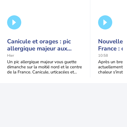
Canicule et orages : pic
Nouvelle c
allergique majeur aux
France : c
urticacées sur la moitié
Hier
10:58
nord
Un pic allergique majeur vous guette
Après un bref ré
dimanche sur la moitié nord et le centre
actuellement, 
de la France. Canicule, urticacées et
chaleur s'instal
ambroisie saturent l'air avant l'arrivée
Étendue et dura
une grande