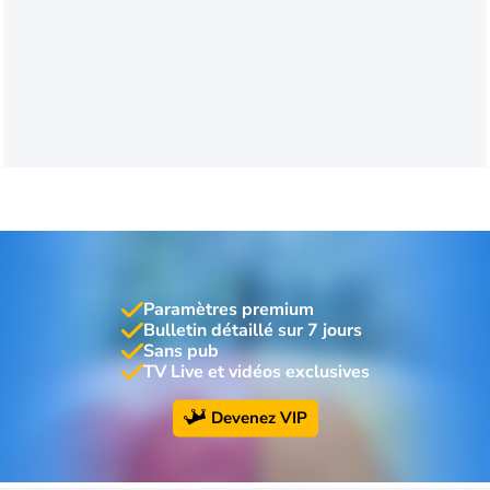
Paramètres premium
Bulletin détaillé sur 7 jours
Sans pub
TV Live et vidéos exclusives
Devenez VIP