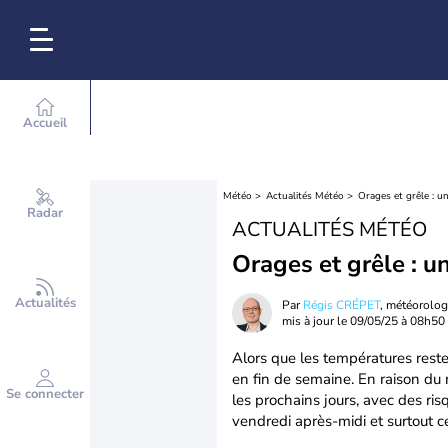
Accueil
Météo
Actualités Météo
Orages et grêle : u
Radar
ACTUALITÉS MÉTÉO
Orages et grêle : u
Actualités
Par
Régis CRÉPET
, météorolo
mis à jour le
09/05/25 à 08h50
Alors que les températures resten
en fin de semaine. En raison du 
Se connecter
les prochains jours, avec des ri
vendredi après-midi et surtout 