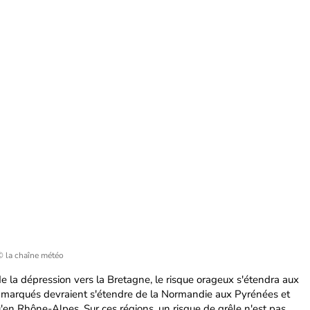
© la chaîne météo
de la dépression vers la Bretagne, le risque orageux s'étendra aux
s marqués devraient s'étendre de la Normandie aux Pyrénées et
u'en Rhône-Alpes. Sur ces régions, un risque de grêle n'est pas